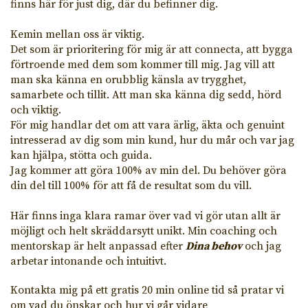
finns här för just dig, där du befinner dig.
Kemin mellan oss är viktig.
Det som är prioritering för mig är att connecta, att bygga
förtroende med dem som kommer till mig. Jag vill att
man ska känna en orubblig känsla av trygghet,
samarbete och tillit. Att man ska känna dig sedd, hörd
och viktig.
För mig handlar det om att vara ärlig, äkta och genuint
intresserad av dig som min kund, hur du mår och var jag
kan hjälpa, stötta och guida.
Jag kommer att göra 100% av min del. Du behöver göra
din del till 100% för att få de resultat som du vill.
Här finns inga klara ramar över vad vi gör utan allt är
möjligt och helt skräddarsytt unikt. Min coaching och
mentorskap är helt anpassad efter
Dina behov
och jag
arbetar intonande och intuitivt.
Kontakta mig på ett gratis 20 min online tid så pratar vi
om vad du önskar och hur vi går vidare