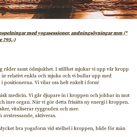
io-inspelningar med yogasessioner, andningsövningar mm (*
e 795,-)
ng
råder samt ödmjukhet. I stillhet mjukar vi upp vår kropp
r är relativt enkla och mjuka och vi bullar upp med
 positionerna. Vi vilar oss helt enkelt i form!
isk medicin. Vi går djupare in i kroppen och jobbar in mot
 inre organ. När vi gör detta frisätts ny energi i kroppen.
usker, vitaliserar ryggraden och mer.
 avstressande, aktiveras.
 Mycket bra yogaform vid stelhel i kroppen, både för män