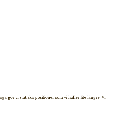
h tar hänsyn till våra begränsningar och modifierar
a gör vi statiska positioner som vi håller lite längre. Vi