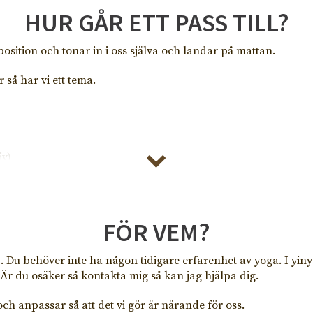
HUR GÅR ETT PASS TILL?
osition och tonar in i oss själva och landar på mattan.
 så har vi ett tema.
iv)
r som höftöppnande, hjärtöppnande, axlar, matsmältning mm
 bolster, kuddar, filt, klossar mm. Vi lyssnar på vår kropp oc
FÖR VEM?
uidad härlig meditation/avslappning.
 Du behöver inte ha någon tidigare erfarenhet av yoga. I yinyog
Är du osäker så kontakta mig så kan jag hjälpa dig.
 och anpassar så att det vi gör är närande för oss.