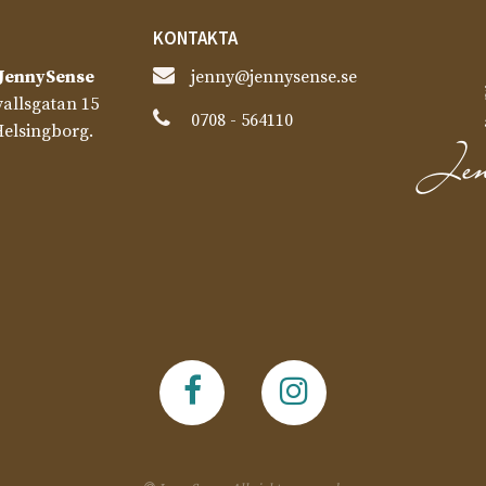
KONTAKTA
JennySense​
jenny@jennysense.se
allsgatan 15
0708 - 564110
Helsingborg.