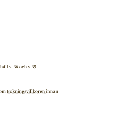
ehåll v. 36 och v 39
enom
Bokningsvillkoren
innan