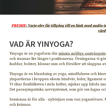
PREMIE
: Varje elev får tillgång till en länk med aud
värd
VAD ÄR YINYOGA?
Yinyoga är en yogaform där
minsta möjliga ansträngni
och stannar lite längre i positionerna. Övningarna vi gö
kuddar, bolster, klossar mm och försöker att slappna av i
Yinyoga är en blandning av yoga, mindfulness och kines
yinpartierna i kroppen såsom bindväv, leder, ligament och
Vi ökar flexibiliteten i stela höfter, mjukar upp hårda m
Det parasympatiska nervsystemet, som gör oss lugna och
Sessionen är för alla - nybörjare som van yogautövare.
och kvinnor.