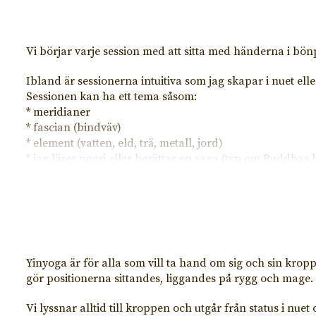
Vi börjar varje session med att sitta med händerna i bönp
Ibland är sessionerna intuitiva som jag skapar i nuet eller
Sessionen kan ha ett tema såsom:
* meridianer
* fascian (bindväv)
* element (vatten, eld, trä, metall, jord)
* jag läser poesi eller berättar en saga (typ om Buddhas l
* yinyogans historia
* fokus på speciella partier i kroppen eller funktione
Övningarna görs på matta och vi tar hjälp at probs såsom
övningen om så behövs.
Vi avslutar varje session med att lägga oss ner till en g
Yinyoga är för alla som vill ta hand om sig och sin kropp.
gör positionerna sittandes, liggandes på rygg och mage. 
Vi lyssnar alltid till kroppen och utgår från status i nuet