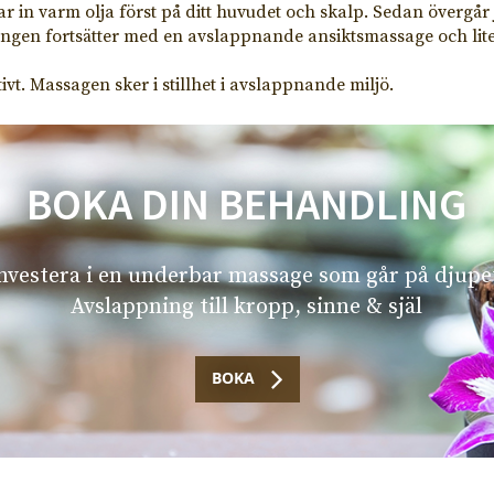
ar in varm olja först på ditt huvudet och skalp. Sedan övergår 
lingen fortsätter med en avslappnande ansiktsmassage och l
ivt. Massagen sker i stillhet i avslappnande miljö.
BOKA DIN BEHANDLING
nvestera i en underbar massage som går på djupe
Avslappning till kropp, sinne & själ
BOKA