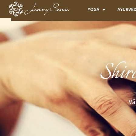
YOGA
AYURVE
Shir
Vä