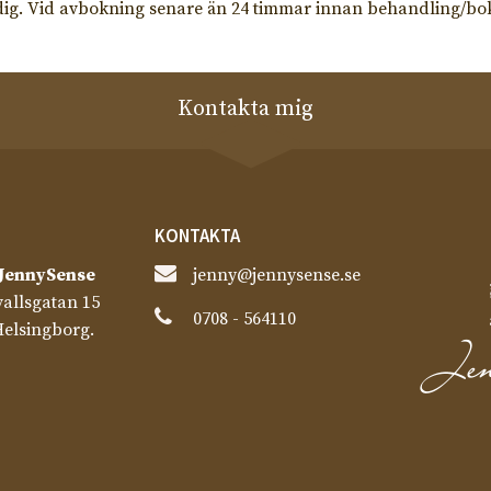
ig. Vid avbokning senare än 24 timmar innan behandling/bokad 
Kontakta mig
KONTAKTA
JennySense​
jenny@jennysense.se
allsgatan 15
0708 - 564110
Helsingborg.