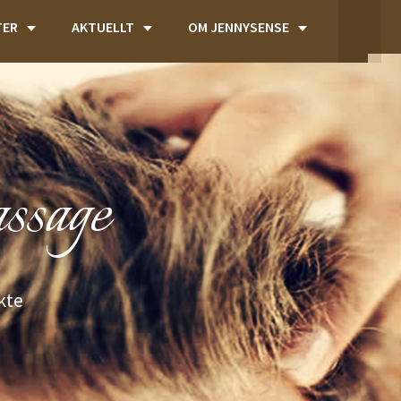
TER
AKTUELLT
OM JENNYSENSE
ssage
kte