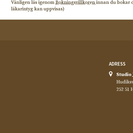
Vänligen läs igenom
Bokningsvillkoren
innan du bokar d
läkarintyg kan uppvisas)
ADRESS
Studio 
Hudiksv
252 51 