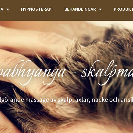
DA
HYPNOSTERAPI
BEHANDLINGAR
PRODUK
oabhyanga - skalpma
lgörande massage av skalp, axlar, nacke och ansi