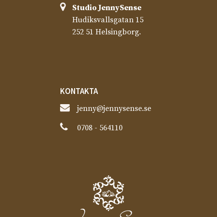
Studio JennySense​
Hudiksvallsgatan 15
252 51 Helsingborg.
KONTAKTA
jenny@jennysense.se
0708 - 564110